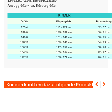
124/132/140/148/156/164/172/180
Anzuggröße = ca. Körpergröße
KINDER
Größe
Körpergröße
Brustumfang
125/4
115 - 124 cm
52 - 57 cm
132/6
123 - 132 cm
56 - 61 cm
140/8
131 - 140 cm
60 - 65 cm
128/10
139 - 148 cm
64 - 69 cm
156/12
147 - 156 cm
68 - 73 cm
164/14
155 - 164 cm
72 - 77 cm
172/16
163 - 172 cm
76 - 81 cm
Kunden kauften dazu folgende Produkte