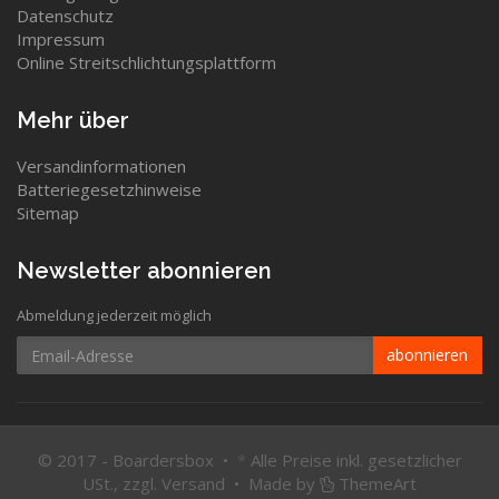
Datenschutz
Impressum
Online Streitschlichtungsplattform
Mehr über
Versandinformationen
Batteriegesetzhinweise
Sitemap
Newsletter abonnieren
Abmeldung jederzeit möglich
Email-
abonnieren
Adresse
© 2017 - Boardersbox •
*
Alle Preise inkl. gesetzlicher
USt., zzgl.
Versand
•
Made by
ThemeArt