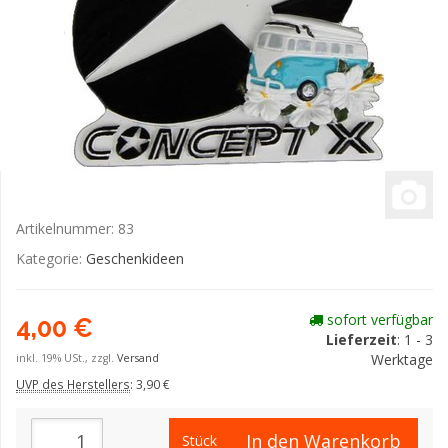
Artikelnummer:
83
Kategorie:
Geschenkideen
sofort verfügbar
4,00 €
Lieferzeit
: 1 - 3
Werktage
inkl. 19% USt., zzgl.
Versand
UVP des Herstellers
:
3,90 €
In den Warenkorb
Stück