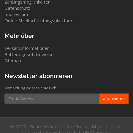
Zahlungsmöglichkeiten
Datenschutz
Impressum
Online Streitschlichtungsplattform
Mehr über
Versandinformationen
Batteriegesetzhinweise
Sitemap
Newsletter abonnieren
Abmeldung jederzeit möglich
Email-
abonnieren
Adresse
© 2017 - Boardersbox •
*
Alle Preise inkl. gesetzlicher
USt., zzgl.
Versand
•
Made by
ThemeArt