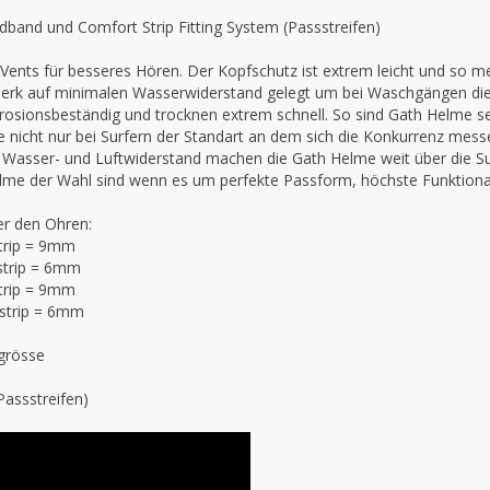
band und Comfort Strip Fitting System (Passstreifen)
o Vents für besseres Hören. Der Kopfschutz ist extrem leicht und s
nmerk auf minimalen Wasserwiderstand gelegt um bei Waschgängen di
rrosionsbeständig und trocknen extrem schnell. So sind Gath Helme sei
rte nicht nur bei Surfern der Standart an dem sich die Konkurrenz me
Wasser- und Luftwiderstand machen die Gath Helme weit über die Su
 Helme der Wahl sind wenn es um perfekte Passform, höchste Funktional
r den Ohren:
strip = 9mm
 strip = 6mm
strip = 9mm
 strip = 6mm
grösse
Passstreifen)