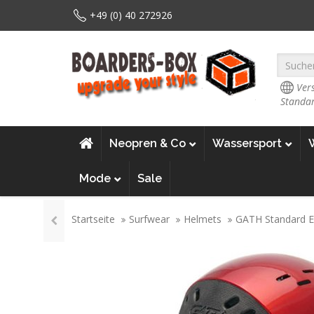
+49 (0) 40 272926
Vers
Standar
Neopren & Co
Wassersport
Mode
Sale
Startseite
Surfwear
Helmets
GATH Standard 