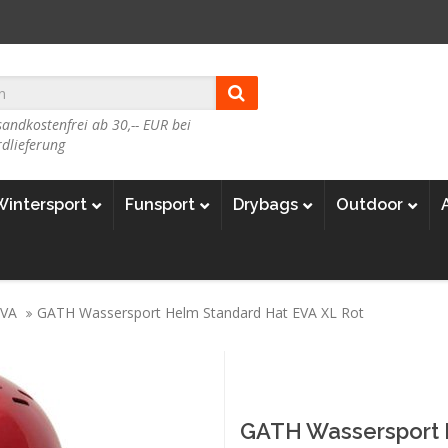
andkostenfrei ab 30,-- EUR bei
dlieferung
Wintersport
Funsport
Drybags
Outdoor
EVA
GATH Wassersport Helm Standard Hat EVA XL Rot
GATH Wassersport 