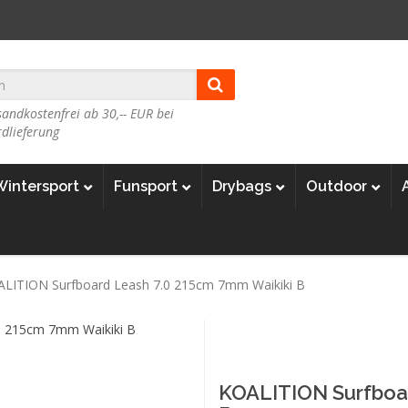
andkostenfrei ab 30,-- EUR bei
dlieferung
Wintersport
Funsport
Drybags
Outdoor
LITION Surfboard Leash 7.0 215cm 7mm Waikiki B
KOALITION Surfboar