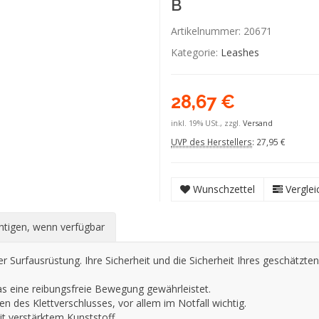
B
Artikelnummer:
20671
Kategorie:
Leashes
28,67 €
inkl. 19% USt., zzgl.
Versand
UVP des Herstellers
:
27,95 €
Wunschzettel
Verglei
htigen, wenn verfügbar
rer Surfausrüstung. Ihre Sicherheit und die Sicherheit Ihres geschätzt
as eine reibungsfreie Bewegung gewährleistet.
en des Klettverschlusses, vor allem im Notfall wichtig.
t verstärktem Kunststoff.