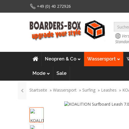
+49 (0) 40 272926
Vers
Standar
Neopren & Co
Wassersport
Mode
Sale
Startseite
Wassersport
Surfing
Leashes
KOA