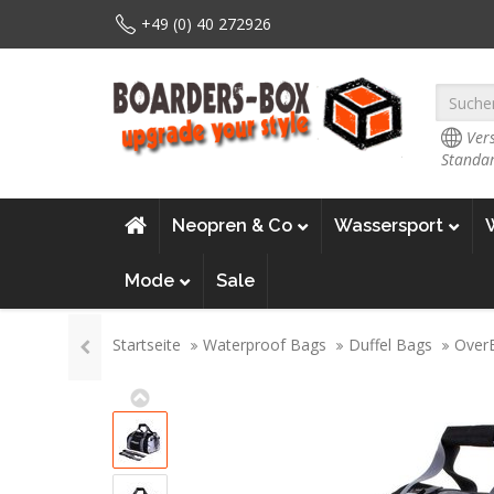
+49 (0) 40 272926
Vers
Standar
Neopren & Co
Wassersport
Mode
Sale
Startseite
Waterproof Bags
Duffel Bags
OverB