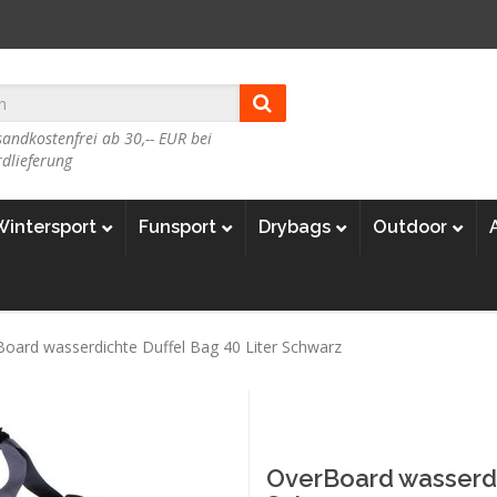
andkostenfrei ab 30,-- EUR bei
dlieferung
Wintersport
Funsport
Drybags
Outdoor
oard wasserdichte Duffel Bag 40 Liter Schwarz
OverBoard wasserdi