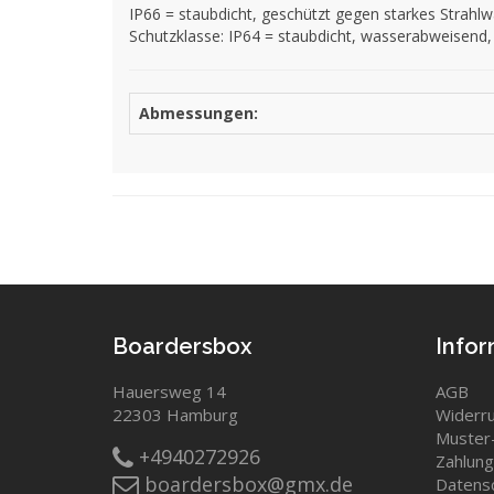
IP66 = staubdicht, geschützt gegen starkes Strah
Schutzklasse: IP64 = staubdicht, wasserabweisend,
Abmessungen:
Boardersbox
Info
Hauersweg 14
AGB
22303 Hamburg
Widerru
Muster-
+4940272926
Zahlung
boardersbox@gmx.de
Datens