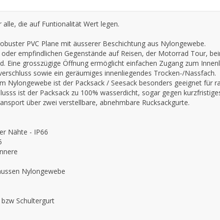
le, die auf Funtionalität Wert legen.
robuster PVC Plane mit äusserer Beschichtung aus Nylongewebe.
n oder empfindlichen Gegenstände auf Reisen, der Motorrad Tour, b
d. Eine grosszügige Öffnung ermöglicht einfachen Zugang zum Innen
verschluss sowie ein geräumiges innenliegendes Trocken-/Nassfach.
m Nylongewebe ist der Packsack / Seesack besonders geeignet für 
lusss ist der Packsack zu 100% wasserdicht, sogar gegen kurzfristige
ransport über zwei verstellbare, abnehmbare Rucksackgurte.
er Nähte - IP66
5
Innere
, aussen Nylongewebe
 bzw Schultergurt