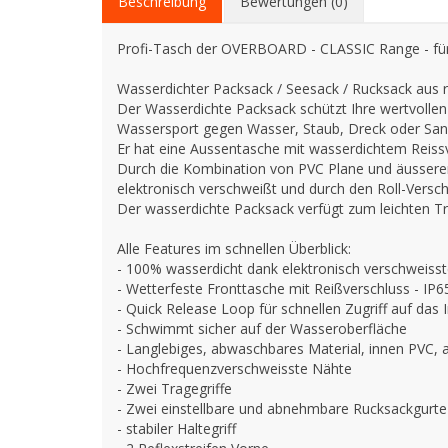
Beschreibung
Bewertungen (0)
Profi-Tasch der OVERBOARD - CLASSIC Range - für al
Wasserdichter Packsack / Seesack / Rucksack aus 
Der Wasserdichte Packsack schützt Ihre wertvolle
Wassersport gegen Wasser, Staub, Dreck oder San
Er hat eine Aussentasche mit wasserdichtem Reiss
Durch die Kombination von PVC Plane und äussere
elektronisch verschweißt und durch den Roll-Versch
Der wasserdichte Packsack verfügt zum leichten T
Alle Features im schnellen Überblick:
- 100% wasserdicht dank elektronisch verschweisst
- Wetterfeste Fronttasche mit Reißverschluss - IP6
- Quick Release Loop für schnellen Zugriff auf das 
- Schwimmt sicher auf der Wasseroberfläche
- Langlebiges, abwaschbares Material, innen PVC
- Hochfrequenzverschweisste Nähte
- Zwei Tragegriffe
- Zwei einstellbare und abnehmbare Rucksackgurte
- stabiler Haltegriff