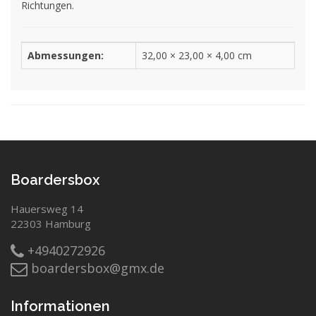
Richtungen.
Abmessungen:
32,00 × 23,00 × 4,00 cm
Boardersbox
Hauersweg 14
22303 Hamburg
+4940272926
boardersbox@gmx.de
Informationen