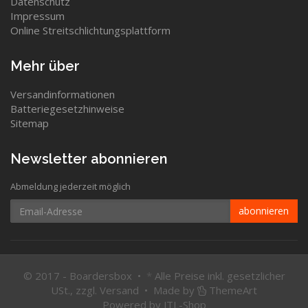
Datenschutz
Impressum
Online Streitschlichtungsplattform
Mehr über
Versandinformationen
Batteriegesetzhinweise
Sitemap
Newsletter abonnieren
Abmeldung jederzeit möglich
Email-
abonnieren
Adresse
© 2017 - Boardersbox •
*
Alle Preise inkl. gesetzlicher
USt., zzgl.
Versand
•
Made by
ThemeArt
Powered by
JTL-Shop