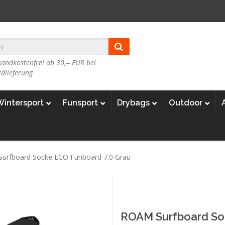
andkostenfrei ab 30,-- EUR bei
dlieferung
Wintersport
Funsport
Drybags
Outdoor
urfboard Socke ECO Funboard 7.0 Grau
ROAM Surfboard So