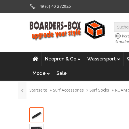
+49 (0) 40 272926
Vers
Standar
Neopren & Co
Wassersport
Mode
Sale
Startseite
Surf Accessories
Surf Socks
ROAM S