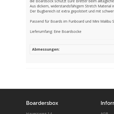
die Boardsock schützt Eure Bretter beim alltäglich
Aus dickem, widerstandsfähigem Stretch Material i
Der Bugbereich ist extra gepolstert und mit schw
Passend für Boards im Funboard und Mini Malibu
Lieferumfang: Eine Boardsocke
Abmessungen:
Boardersbox
Info
Hauersweg 14
AGB