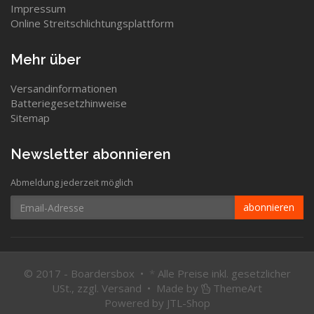
Impressum
Online Streitschlichtungsplattform
Mehr über
Versandinformationen
Batteriegesetzhinweise
Sitemap
Newsletter abonnieren
Abmeldung jederzeit möglich
Email-
abonnieren
Adresse
© 2017 - Boardersbox •
*
Alle Preise inkl. gesetzlicher
USt., zzgl.
Versand
•
Made by
ThemeArt
Powered by
JTL-Shop