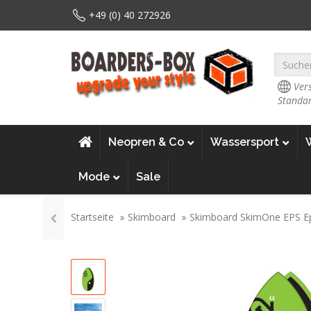
+49 (0) 40 272926
Vers
Standar
Neopren & Co
Wassersport
Mode
Sale
Startseite
Skimboard
Skimboard SkimOne EPS 