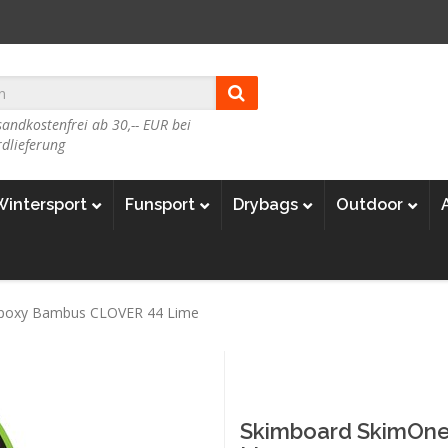
andkostenfrei ab 30,-- EUR bei
dlieferung
Wintersport
Funsport
Drybags
Outdoor
Epoxy Bambus CLOVER 44 Lime
Skimboard SkimOne