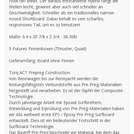
Flow tief bleibt. Der daraus entstandene Hybrid fängt die
Wellen leicht, gewinnt aber auch viel schneller an
Geschwindigkeit. Schneller als ein traditionelles narrow
nosed-Shortboard. Dabei behält es sein scharfes,
responsives Tail, um es zu benutzen!
Maße: 6.4 x 20 7/8 x 2 3/4 - 38.30ltr
5 Futures Finnenboxen (Thruster, Quad)
Lieferumfang: Board ohne Finnen
Torq ACT Prepreg Construction:
Von Rennwagen bis zur Rennyacht werden die
leistungsfähigsten Verbundstoffe aus Pre-Preg-Materialien
hergestellt und verarbeiten. Es ist der Gipfel der Composite-
Technologie.
Durch jahrelange Arbeit mit Epoxid-Surfbrettern,
Entwicklung und Erprobung von Pre-Preg-Materialien haben
wir das weltweit erste EPS / Epoxy Pre-Preg-Surfboard
entwickelt. Dies ist ein bedeutender Fortschritt in der
Surfboard-Technologie.
Der Begriff Pre-Preg beschreibt ein Material, bei dem das