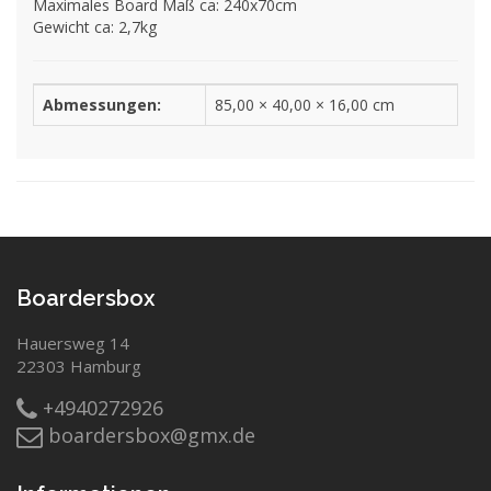
Maximales Board Maß ca: 240x70cm
Gewicht ca: 2,7kg
Abmessungen:
85,00 × 40,00 × 16,00 cm
Boardersbox
Hauersweg 14
22303 Hamburg
+4940272926
boardersbox@gmx.de