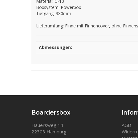
Material: G-10
Boxsystem: Powerbox
Tiefgang: 380mm
Lieferumfang: Finne mit Finnencover, ohne Finnen
Abmessungen:
Boardersbox
Info
Hauersweg 14
AGB
22303 Hamburg
Widerru