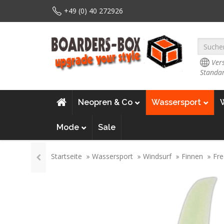
+49 (0) 40 272926
Vers
Standar
Neopren & Co
Wassersport
Mode
Sale
Startseite
Wassersport
Windsurf
Finnen
Fre