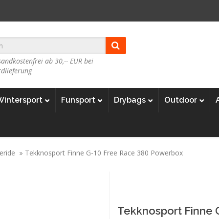
andkostenfrei ab 30,-- EUR bei
dlieferung
Wintersport
Funsport
Drybags
Outdoor
eride
Tekknosport Finne G-10 Free Race 380 Powerbox
Tekknosport Finne 