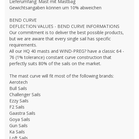
Lieferumfang: Mast mit Mastbag
Gewichtsangaben können um 10% abweichen
BEND CURVE
DEFLECTION VALUES - BEND CURVE INFORMATIONS
Our commitment is to deliver the best possible products,
but we are aware that every single sail has specific
requirements.
All our HQ 40 masts and WIND-PREG? have a classic 64 -
76 (1% tolerance) constant curve construction that
perfectly suits 80% of the sails on the market.
The mast curve will fit most of the following brands:
Aerotech
Bull Sails
Challenger Sails
Ezzy Sails
F2 Sails
Gaastra Sails
Goya Sails
Gun Sails
Ka Sails
Loft Sails